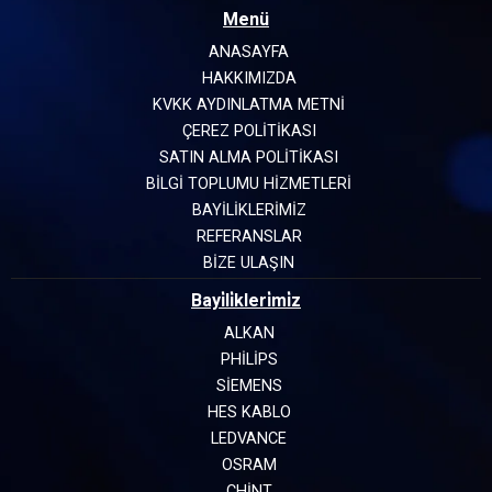
Menü
ANASAYFA
HAKKIMIZDA
KVKK AYDINLATMA METNİ
ÇEREZ POLİTİKASI
SATIN ALMA POLİTİKASI
BİLGİ TOPLUMU HİZMETLERİ
BAYİLİKLERİMİZ
REFERANSLAR
BİZE ULAŞIN
Bayi̇li̇kleri̇mi̇z
ALKAN
PHILIPS
SIEMENS
HES KABLO
LEDVANCE
OSRAM
CHINT