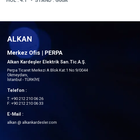
HOL : 4.1 - STAND : G60A
ALKAN
Merkez Ofis | PERPA
Alkan Kardeşler Elektrik San.Tic.A.Ş.
Perpa Ticaret Merkezi A Blok Kat:1 No:9/0044
Okmeydanı,
İstanbul - TÜRKİYE
Telefon :
T: +90 212 210 06 26
F: +90 212 210 06 33
E-Mail :
alkan @ alkankardesler.com