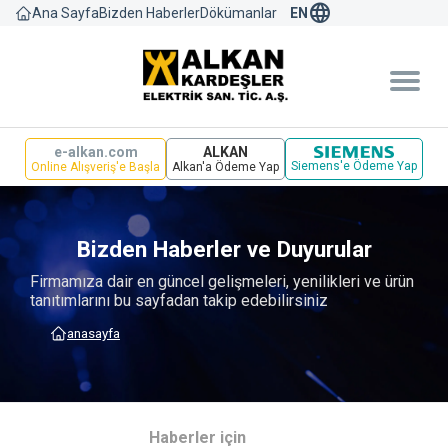
language
Bizden Haberler
Dökümanlar
Ana Sayfa
EN
e-alkan.com
ALKAN
Siemens'e Ödeme Yap
Online Alışveriş'e Başla
Alkan'a Ödeme Yap
Bizden Haberler ve Duyurular
Firmamıza dair en güncel gelişmeleri, yenilikleri ve ürün
tanıtımlarını bu sayfadan takip edebilirsiniz
anasayfa
Haberler için