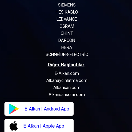
SIEMENS
HES KABLO
LEDVANCE
OSRAM
CHINT
DARCON
HERA
SCHNEIDER-ELECTRIC
Diğer Bağlantılar
E-Alkan.com
Alkanaydinlatma.com
Alkansan.com
Alkansansolar.com
E-Alkan | Android App
E-Alkan | Apple App