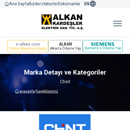
language
Bizden Haberler
Dökümanlar
Ana Sayfa
EN
e-alkan.com
ALKAN
Siemens'e Ödeme Yap
Online Alışveriş'e Başla
Alkan'a Ödeme Yap
Marka Detayı ve Kategoriler
Chint
anasayfa
bayi̇li̇kleri̇mi̇z
/