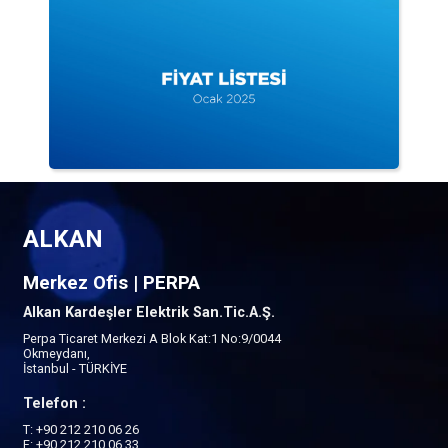
ALKAN
Merkez Ofis | PERPA
Alkan Kardeşler Elektrik San.Tic.A.Ş.
Perpa Ticaret Merkezi A Blok Kat:1 No:9/0044
Okmeydanı,
İstanbul - TÜRKİYE
Telefon :
T: +90 212 210 06 26
F: +90 212 210 06 33