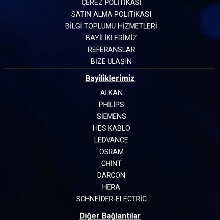
ÇEREZ POLİTİKASI
SATIN ALMA POLİTİKASI
BİLGİ TOPLUMU HİZMETLERİ
BAYİLİKLERİMİZ
REFERANSLAR
BİZE ULAŞIN
Bayi̇li̇kleri̇mi̇z
ALKAN
PHILIPS
SIEMENS
HES KABLO
LEDVANCE
OSRAM
CHINT
DARCON
HERA
SCHNEIDER-ELECTRIC
Diğer Bağlantılar