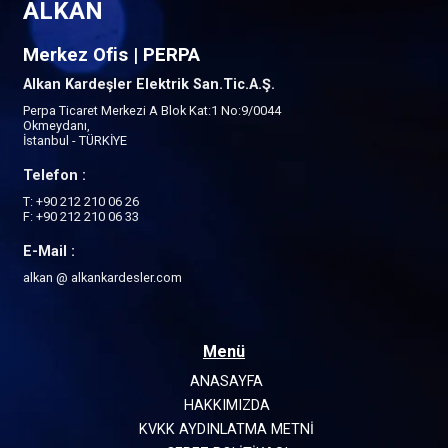
ALKAN
Merkez Ofis | PERPA
Alkan Kardeşler Elektrik San.Tic.A.Ş.
Perpa Ticaret Merkezi A Blok Kat:1 No:9/0044
Okmeydanı,
İstanbul - TÜRKİYE
Telefon :
T: +90 212 210 06 26
F: +90 212 210 06 33
E-Mail :
alkan @ alkankardesler.com
Menü
ANASAYFA
HAKKIMIZDA
KVKK AYDINLATMA METNİ