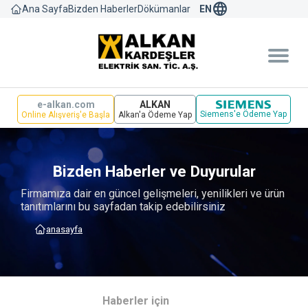
language
Bizden Haberler
Dökümanlar
Ana Sayfa
EN
e-alkan.com
ALKAN
Siemens'e Ödeme Yap
Online Alışveriş'e Başla
Alkan'a Ödeme Yap
Bizden Haberler ve Duyurular
Firmamıza dair en güncel gelişmeleri, yenilikleri ve ürün
tanıtımlarını bu sayfadan takip edebilirsiniz
anasayfa
Haberler için