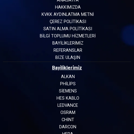
ANASAYFA
HAKKIMIZDA
KVKK AYDINLATMA METNİ
ÇEREZ POLİTİKASI
SATIN ALMA POLİTİKASI
BİLGİ TOPLUMU HİZMETLERİ
BAYİLİKLERİMİZ
REFERANSLAR
BİZE ULAŞIN
Bayi̇li̇kleri̇mi̇z
ALKAN
PHILIPS
SIEMENS
HES KABLO
LEDVANCE
OSRAM
CHINT
DARCON