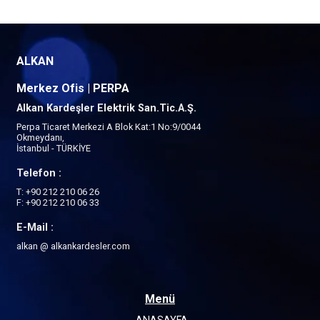
ALKAN
Merkez Ofis | PERPA
Alkan Kardeşler Elektrik San.Tic.A.Ş.
Perpa Ticaret Merkezi A Blok Kat:1 No:9/0044
Okmeydanı,
İstanbul - TÜRKİYE
Telefon :
T: +90 212 210 06 26
F: +90 212 210 06 33
E-Mail :
alkan @ alkankardesler.com
Menü