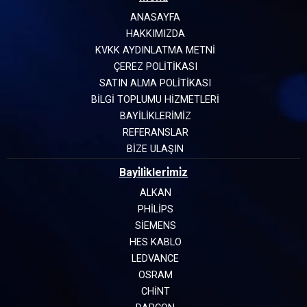
ANASAYFA
HAKKIMIZDA
KVKK AYDINLATMA METNİ
ÇEREZ POLİTİKASI
SATIN ALMA POLİTİKASI
BİLGİ TOPLUMU HİZMETLERİ
BAYİLİKLERİMİZ
REFERANSLAR
BİZE ULAŞIN
Bayi̇li̇kleri̇mi̇z
ALKAN
PHILIPS
SIEMENS
HES KABLO
LEDVANCE
OSRAM
CHINT