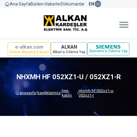
language
Bizden Haberler
Dökümanlar
Ana Sayfa
EN
e-alkan.com
ALKAN
Siemens'e Ödeme Yap
Online Alışveriş'e Başla
Alkan'a Ödeme Yap
NHXMH HF 052XZ1-U / 052XZ1-R
hes-
nhxmh-hf-052xz1-u-
anasayfa
bayi̇li̇kleri̇mi̇z
/
/
/
kablo
052xz1-r