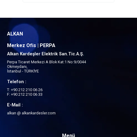
ALKAN
Merkez Ofis | PERPA
Alkan Kardeşler Elektrik San.Tic.A.Ş.
Perpa Ticaret Merkezi A Blok Kat:1 No:9/0044
Okmeydanı,
İstanbul - TÜRKİYE
Telefon :
T: +90 212 210 06 26
F: +90 212 210 06 33
E-Mail :
alkan @ alkankardesler.com
Menü