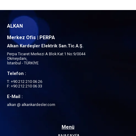
ALKAN
Merkez Ofis | PERPA
Alkan Kardeşler Elektrik San.Tic.A.Ş.
Perpa Ticaret Merkezi A Blok Kat:1 No:9/0044
Okmeydanı,
İstanbul - TÜRKİYE
Telefon :
T: +90 212 210 06 26
F: +90 212 210 06 33
E-Mail :
alkan @ alkankardesler.com
Menü