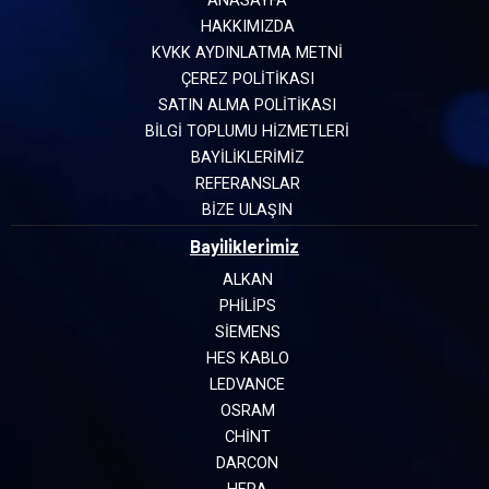
ANASAYFA
HAKKIMIZDA
KVKK AYDINLATMA METNİ
ÇEREZ POLİTİKASI
SATIN ALMA POLİTİKASI
BİLGİ TOPLUMU HİZMETLERİ
BAYİLİKLERİMİZ
REFERANSLAR
BİZE ULAŞIN
Bayi̇li̇kleri̇mi̇z
ALKAN
PHILIPS
SIEMENS
HES KABLO
LEDVANCE
OSRAM
CHINT
DARCON