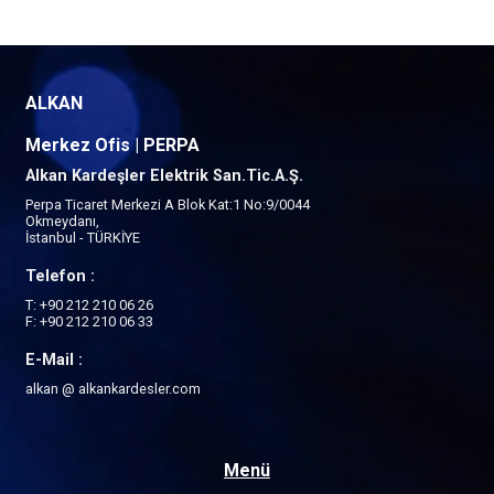
ALKAN
Merkez Ofis | PERPA
Alkan Kardeşler Elektrik San.Tic.A.Ş.
Perpa Ticaret Merkezi A Blok Kat:1 No:9/0044
Okmeydanı,
İstanbul - TÜRKİYE
Telefon :
T: +90 212 210 06 26
F: +90 212 210 06 33
E-Mail :
alkan @ alkankardesler.com
Menü