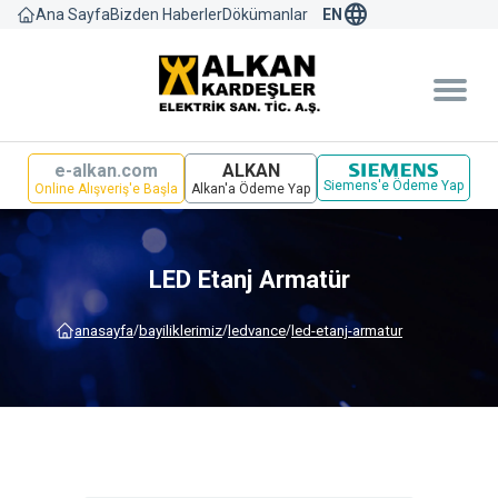
language
Bizden Haberler
Dökümanlar
Ana Sayfa
EN
e-alkan.com
ALKAN
Siemens'e Ödeme Yap
Online Alışveriş'e Başla
Alkan'a Ödeme Yap
LED Etanj Armatür
anasayfa
bayi̇li̇kleri̇mi̇z
ledvance
led-etanj-armatur
/
/
/