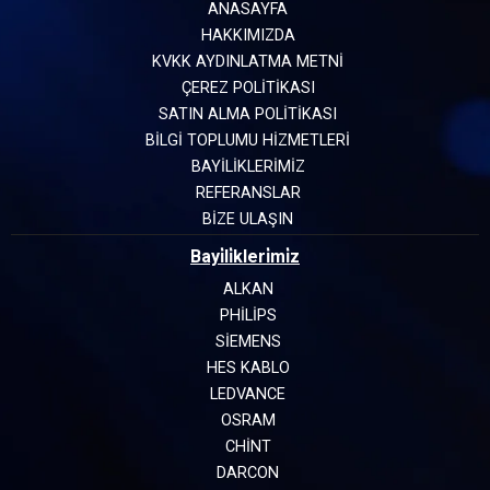
ANASAYFA
HAKKIMIZDA
KVKK AYDINLATMA METNİ
ÇEREZ POLİTİKASI
SATIN ALMA POLİTİKASI
BİLGİ TOPLUMU HİZMETLERİ
BAYİLİKLERİMİZ
REFERANSLAR
BİZE ULAŞIN
Bayi̇li̇kleri̇mi̇z
ALKAN
PHILIPS
SIEMENS
HES KABLO
LEDVANCE
OSRAM
CHINT
DARCON