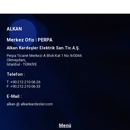
ALKAN
Merkez Ofis | PERPA
Alkan Kardeşler Elektrik San.Tic.A.Ş.
Perpa Ticaret Merkezi A Blok Kat:1 No:9/0044
Okmeydanı,
İstanbul - TÜRKİYE
Telefon :
T: +90 212 210 06 26
F: +90 212 210 06 33
E-Mail :
alkan @ alkankardesler.com
Menü