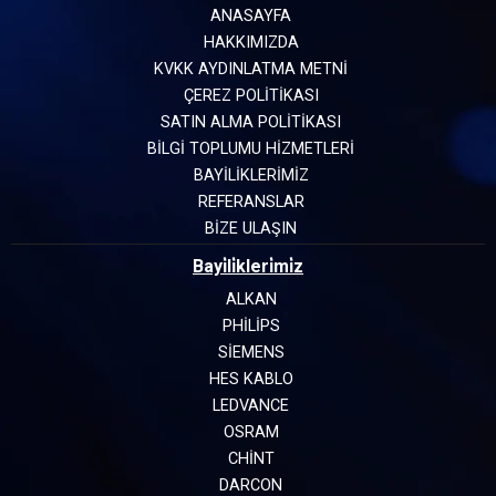
ANASAYFA
HAKKIMIZDA
KVKK AYDINLATMA METNİ
ÇEREZ POLİTİKASI
SATIN ALMA POLİTİKASI
BİLGİ TOPLUMU HİZMETLERİ
BAYİLİKLERİMİZ
REFERANSLAR
BİZE ULAŞIN
Bayi̇li̇kleri̇mi̇z
ALKAN
PHILIPS
SIEMENS
HES KABLO
LEDVANCE
OSRAM
CHINT
DARCON