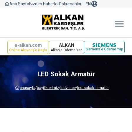
language
Bizden Haberler
Dökümanlar
Ana Sayfa
EN
e-alkan.com
ALKAN
Siemens'e Ödeme Yap
Online Alışveriş'e Başla
Alkan'a Ödeme Yap
LED Sokak Armatür
anasayfa
bayi̇li̇kleri̇mi̇z
ledvance
led-sokak-armatur
/
/
/