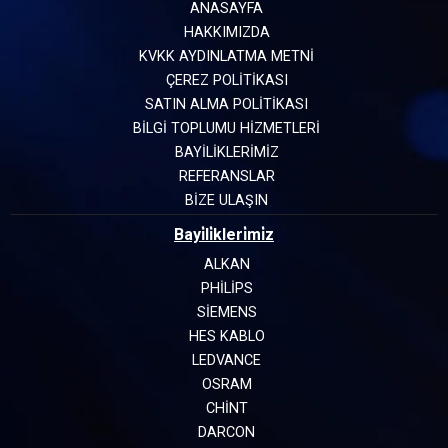
ANASAYFA
HAKKIMIZDA
KVKK AYDINLATMA METNİ
ÇEREZ POLİTİKASI
SATIN ALMA POLİTİKASI
BİLGİ TOPLUMU HİZMETLERİ
BAYİLİKLERİMİZ
REFERANSLAR
BİZE ULAŞIN
Bayi̇li̇kleri̇mi̇z
ALKAN
PHILIPS
SIEMENS
HES KABLO
LEDVANCE
OSRAM
CHINT
DARCON