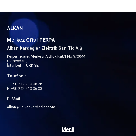
ALKAN
Merkez Ofis | PERPA
Alkan Kardeşler Elektrik San.Tic.A.Ş.
Perpa Ticaret Merkezi A Blok Kat:1 No:9/0044
Okmeydanı,
İstanbul - TÜRKİYE
Telefon :
T: +90 212 210 06 26
F: +90 212 210 06 33
E-Mail :
alkan @ alkankardesler.com
Menü