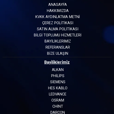
ANASAYFA
HAKKIMIZDA
KVKK AYDINLATMA METNİ
ÇEREZ POLİTİKASI
SATIN ALMA POLİTİKASI
BİLGİ TOPLUMU HİZMETLERİ
BAYİLİKLERİMİZ
REFERANSLAR
BİZE ULAŞIN
Bayi̇li̇kleri̇mi̇z
ALKAN
PHILIPS
SIEMENS
HES KABLO
LEDVANCE
OSRAM
CHINT
DARCON