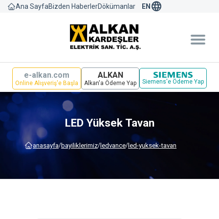
language
Bizden Haberler
Dökümanlar
Ana Sayfa
EN
e-alkan.com
ALKAN
Siemens'e Ödeme Yap
Online Alışveriş'e Başla
Alkan'a Ödeme Yap
LED Yüksek Tavan
anasayfa
bayi̇li̇kleri̇mi̇z
ledvance
led-yuksek-tavan
/
/
/