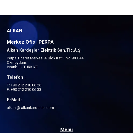
ALKAN
Merkez Ofis | PERPA
Alkan Kardeşler Elektrik San.Tic.A.Ş.
Perpa Ticaret Merkezi A Blok Kat:1 No:9/0044
Okmeydanı,
İstanbul - TÜRKİYE
Telefon :
T: +90 212 210 06 26
F: +90 212 210 06 33
E-Mail :
alkan @ alkankardesler.com
Menü