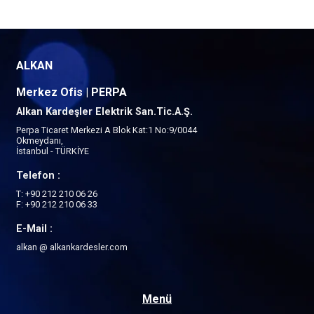
ALKAN
Merkez Ofis | PERPA
Alkan Kardeşler Elektrik San.Tic.A.Ş.
Perpa Ticaret Merkezi A Blok Kat:1 No:9/0044
Okmeydanı,
İstanbul - TÜRKİYE
Telefon :
T: +90 212 210 06 26
F: +90 212 210 06 33
E-Mail :
alkan @ alkankardesler.com
Menü