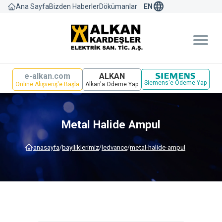
language
Bizden Haberler
Dökümanlar
Ana Sayfa
EN
e-alkan.com
ALKAN
Siemens'e Ödeme Yap
Online Alışveriş'e Başla
Alkan'a Ödeme Yap
Metal Halide Ampul
anasayfa
bayi̇li̇kleri̇mi̇z
ledvance
metal-halide-ampul
/
/
/