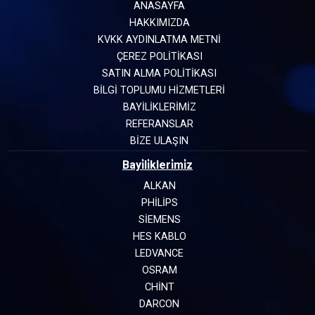
ANASAYFA
HAKKIMIZDA
KVKK AYDINLATMA METNİ
ÇEREZ POLİTİKASI
SATIN ALMA POLİTİKASI
BİLGİ TOPLUMU HİZMETLERİ
BAYİLİKLERİMİZ
REFERANSLAR
BİZE ULAŞIN
Bayi̇li̇kleri̇mi̇z
ALKAN
PHILIPS
SIEMENS
HES KABLO
LEDVANCE
OSRAM
CHINT
DARCON