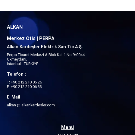
ALKAN
Merkez Ofis | PERPA
Alkan Kardeşler Elektrik San.Tic.A.Ş.
Perpa Ticaret Merkezi A Blok Kat:1 No:9/0044
Okmeydanı,
İstanbul - TÜRKİYE
Telefon :
T: +90 212 210 06 26
F: +90 212 210 06 33
E-Mail :
alkan @ alkankardesler.com
Menü