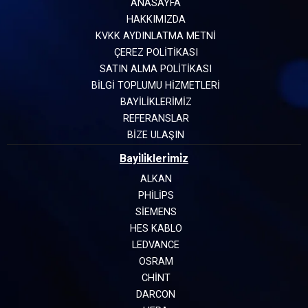
ANASAYFA
HAKKIMIZDA
KVKK AYDINLATMA METNİ
ÇEREZ POLİTİKASI
SATIN ALMA POLİTİKASI
BİLGİ TOPLUMU HİZMETLERİ
BAYİLİKLERİMİZ
REFERANSLAR
BİZE ULAŞIN
Bayi̇li̇kleri̇mi̇z
ALKAN
PHILIPS
SIEMENS
HES KABLO
LEDVANCE
OSRAM
CHINT
DARCON