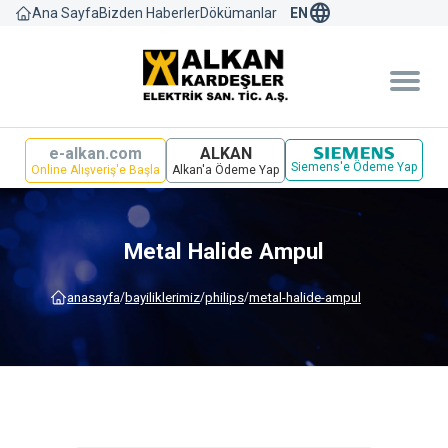
language
Bizden Haberler
Dökümanlar
Ana Sayfa
EN
e-alkan.com
ALKAN
Siemens'e Ödeme Yap
Online Alışveriş'e Başla
Alkan'a Ödeme Yap
Metal Halide Ampul
anasayfa
bayi̇li̇kleri̇mi̇z
philips
metal-halide-ampul
/
/
/