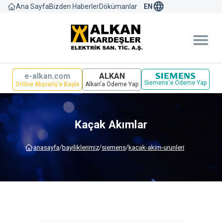
language
Bizden Haberler
Dökümanlar
Ana Sayfa
EN
e-alkan.com
ALKAN
Siemens'e Ödeme Yap
Online Alışveriş'e Başla
Alkan'a Ödeme Yap
Kaçak Akımlar
anasayfa
bayi̇li̇kleri̇mi̇z
siemens
kacak-akim-urunleri
/
/
/