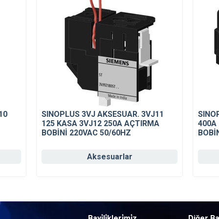
10
SINOPLUS 3VJ AKSESUAR. 3VJ11
SINO
125 KASA 3VJ12 250A AÇTIRMA
400A
BOBİNİ 220VAC 50/60HZ
BOBİ
Aksesuarlar
Bayi̇li̇kleri̇mi̇z
Diğer Ba