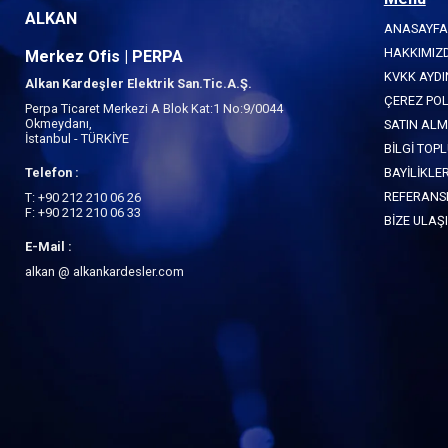
ALKAN
ANASAYFA
HAKKIMIZ
Merkez Ofis | PERPA
KVKK AYD
Alkan Kardeşler Elektrik San.Tic.A.Ş.
ÇEREZ POL
Perpa Ticaret Merkezi A Blok Kat:1 No:9/0044
Okmeydanı,
SATIN ALM
İstanbul - TÜRKİYE
BİLGİ TOP
Telefon :
BAYİLİKLE
REFERANS
T: +90 212 210 06 26
F: +90 212 210 06 33
BİZE ULAŞ
E-Mail :
alkan @ alkankardesler.com