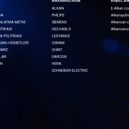
ALKAN
E-Alkan.c
DA
PHILIPS
Alkanaydi
INLATMA METNİ
SIEMENS
Alkansan.
İTİKASI
HES KABLO
Alkansans
A POLİTİKASI
LEDVANCE
LUMU HİZMETLERİ
OSRAM
RİMİZ
CHINT
LAR
DARCON
IN
HERA
SCHNEIDER-ELECTRIC