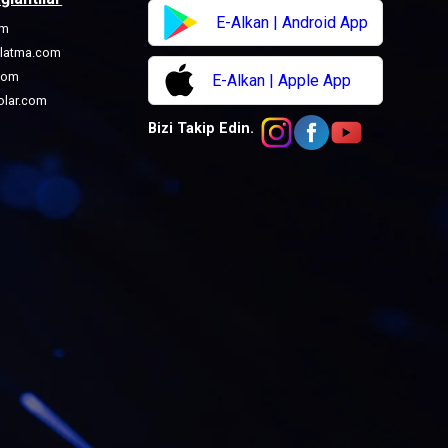
E-Alkan | Android App
om
nlatma.com
com
E-Alkan | Apple App
olar.com
Bizi Takip Edin.