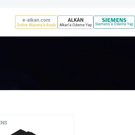
e-alkan.com
ALKAN
Siemens'e Ödeme Yap
Online Alışveriş'e Başla
Alkan'a Ödeme Yap
ENS